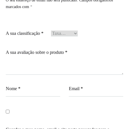
O seu endereço de email não será publicado.
Campos obrigatórios
marcados com
*
A sua classificação
*
A sua avaliação sobre o produto
*
Nome
*
Email
*