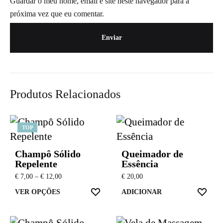
Guardar o meu nome, email e site neste navegador para a
próxima vez que eu comentar.
Produtos Relacionados
TOP
Champô Sólido
Queimador de
Repelente
Essência
Price
€
7,00
–
€
12,00
€
20,00
range:
This
ADD
ADD
VER OPÇÕES
ADICIONAR
€ 7,00
TO
TO
through
product
€ 12,00
WISHLIST
WIS
has