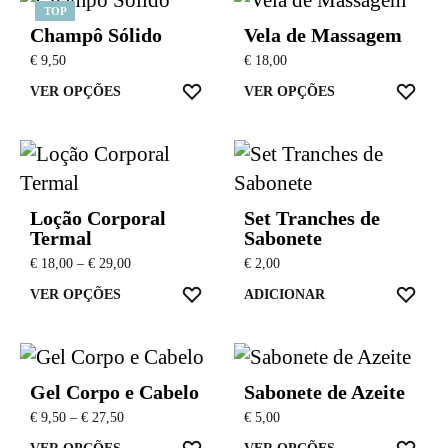
TOP
multiple
Champô Sólido
Vela de Massagem
variants.
€
9,50
€
18,00
The
This
This
ADD
ADD
VER OPÇÕES
VER OPÇÕES
options
TO
TO
product
produc
may
WISHLIST
WIS
has
has
be
multiple
multip
chosen
variants.
variant
Loção Corporal
Set Tranches de
on
The
The
Termal
Sabonete
the
Price
options
option
€
18,00
–
€
29,00
€
2,00
range:
product
may
This
may
ADD
ADD
VER OPÇÕES
ADICIONAR
€ 18,00
page
TO
TO
through
be
product
be
€ 29,00
WISHLIST
WIS
chosen
has
chosen
on
multiple
on
Gel Corpo e Cabelo
Sabonete de Azeite
the
variants.
the
Price
€
9,50
–
€
27,50
€
5,00
range:
product
The
produc
ADD
ADD